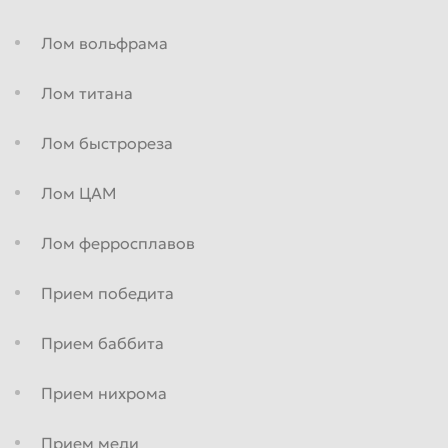
Пенза
Пермь
Лом вольфрама
Петрозаводск
Петропавловск-Камчатский
Лом титана
Подольск
Прокопьевск
Псков
Ростов-на-Дону
Лом быстрореза
Рыбинск
Рязань
Лом ЦАМ
Салават
Самара
Санкт-Петербург
Саранск
Лом ферросплавов
Саратов
Севастополь
Прием победита
Северодвинск
Симферополь
Прием баббита
Смоленск
Сочи
Ставрополь
Старый Оскол
Прием нихрома
Стерлитамак
Сургут
Прием меди
Сызрань
Сыктывкар