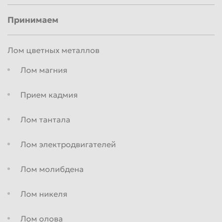
Красноярск
Курган
Принимаем
Курск
Липецк
Люберцы
Магнитогорск
Лом цветных металлов
Махачкала
Миасс
Лом магния
Москва
Мурманск
Прием кадмия
Мытищи
Набережные Челны
Нальчик
Нижневартовск
Лом тантала
Нижнекамск
Нижний Новгород
Лом электродвигателей
Нижний Тагил
Новокузнецк
Новороссийск
Новосибирск
Лом молибдена
Новочеркасск
Норильск
Лом никеля
Омск
Орёл
Лом олова
Оренбург
Орск