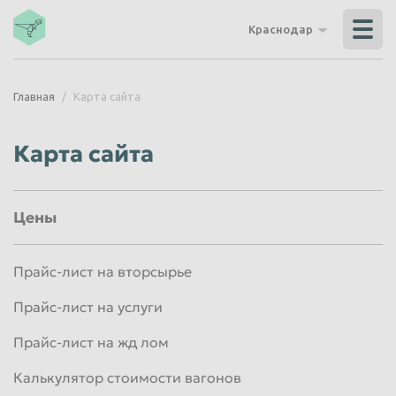
Владикавказ
Владимир
Краснодар
Волгоград
Волгодонск
Волжский
Вологда
Главная
Карта сайта
Воронеж
Грозный
Дзержинск
Екатеринбург
Карта сайта
Иваново
Ижевск
Иркутск
Йошкар-Ола
Цены
Казань
Калининград
Калуга
Каменск-Уральский
Прайс-лист на вторсырье
Кемерово
Керчь
Прайс-лист на услуги
Киров
Комсомольск-на-Амуре
Прайс-лист на жд лом
Королёв
Кострома
Калькулятор стоимости вагонов
Красногорск
Краснодар