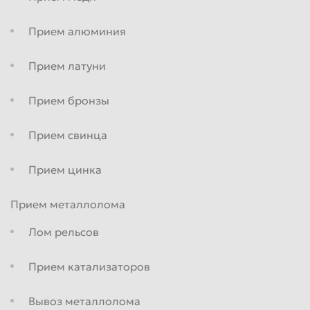
Таганрог
Тамбов
Прием алюминия
Тверь
Тольятти
Прием латуни
Томск
Тула
Тюмень
Улан-Удэ
Прием бронзы
Ульяновск
Уссурийск
Прием свинца
Уфа
Хабаровск
Прием цинка
Химки
Чебоксары
Челябинск
Череповец
Прием металлолома
Чита
Шахты
Лом рельсов
Электросталь
Энгельс
Прием катализаторов
Южно-Сахалинск
Якутск
Ярославль
Вывоз металлолома