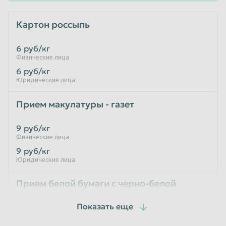
Таганрог
Тамбов
Картон россыпь
Тверь
Тольятти
6
руб/кг
Томск
Тула
Физические лица
6
руб/кг
Тюмень
Улан-Удэ
Юридические лица
Ульяновск
Уссурийск
Прием макулатуры - газет
Уфа
Хабаровск
Химки
Чебоксары
9
руб/кг
Физические лица
Челябинск
Череповец
9
руб/кг
Чита
Шахты
Юридические лица
Электросталь
Энгельс
Прием белой бумаги с черно-белой
печатью
Южно-Сахалинск
Якутск
Ярославль
10
руб/кг
Физические лица