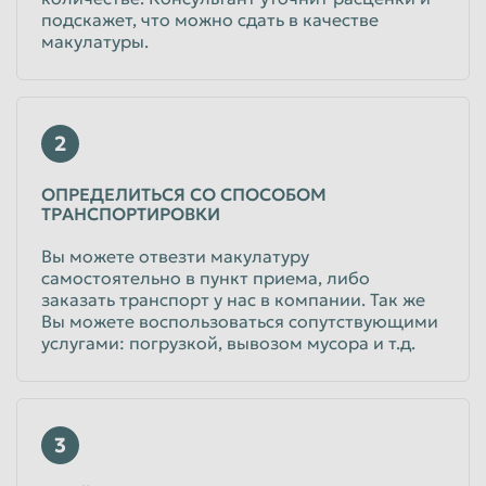
подскажет, что можно сдать в качестве
Книги с обложкой
макулатуры.
9
руб/кг
Физические лица
9
руб/кг
2
Юридические лица
ОПРЕДЕЛИТЬСЯ СО СПОСОБОМ
Картон картон с печатью
ТРАНСПОРТИРОВКИ
Вы можете отвезти макулатуру
6
руб/кг
самостоятельно в пункт приема, либо
Физические лица
заказать транспорт у нас в компании. Так же
6
руб/кг
Вы можете воспользоваться сопутствующими
Юридические лица
услугами: погрузкой, вывозом мусора и т.д.
Гофрокартон
6
руб/кг
3
Физические лица
6
руб/кг