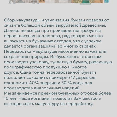
Красноярск
Курган
Курск
Липецк
Сбор макулатуры и утилизация бумаги позволяют
Люберцы
Магнитогорск
снизить большой объем вырубаемой древесины.
Далеко не всегда при производстве требуется
Махачкала
Миасс
первоклассная целлюлоза, ряд товаров можно
выпускать из бумажных отходов, что с успехом
Москва
Мурманск
делается организациями во многих странах.
Переработка макулатуры несомненно важна для
Мытищи
Набережные Челны
сохранения природы. Из бумажного вторсырья
Нальчик
Нижневартовск
производят упаковку, туалетную бумагу, различную
полиграфическую продукцию и многое
Нижнекамск
Нижний Новгород
другое. Одна тонна переработанной бумаги
позволяет сохранить примерно 17 деревьев,
Нижний Тагил
Новокузнецк
сэкономить 40% энергии и 30 % воды для
производства аналогичных изделий.
Новороссийск
Новосибирск
Мы занимаемся приемом бумажных отходов более
Новочеркасск
Норильск
10 лет. Наша компания позволит Вам быстро и
выгодно сдать макулатуру на переработку.
Омск
Орёл
Оренбург
Орск