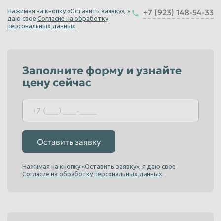
Нажимая на кнопку «Оставить заявку», я
+7 (923) 148-54-33
10
руб/кг
даю свое
Согласие на обработку
Юридические лица
персональных данных
Отходы белой бумаги (обрезки, полоски
белой бумаги)
Заполните форму и узнайте
10
руб/кг
цену сейчас
Физические лица
10
руб/кг
Юридические лица
Прием офисной бумаги, архивов
Оставить заявку
2 сорт - со скрепками, файлами
10
руб/кг
Нажимая на кнопку «Оставить заявку», я даю свое
Физические лица
Согласие на обработку персональных данных
10
руб/кг
Юридические лица
Офисная бумага, архивы