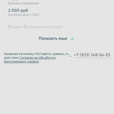
Единица измерения
2 500
руб
Базовая цена с НДС
Вывоз бытового мусора
1 рейс
Единица измерения
от 3000
руб
Нажимая на кнопку «Оставить заявку», я
+7 (923) 148-54-33
Базовая цена с НДС
даю свое
Согласие на обработку
персональных данных
Вывоз строительного мусора ГАЗель
1 час
Единица измерения
2 500
руб
Базовая цена с НДС