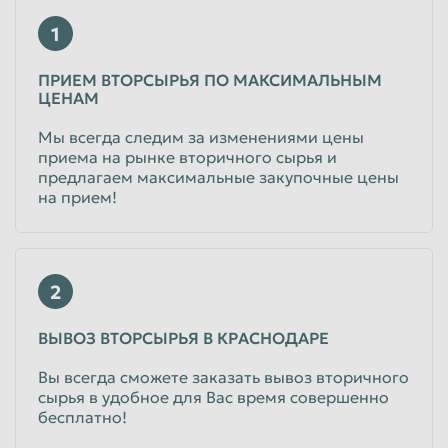
1
Таганрог
Тамбов
Тверь
Тольятти
ПРИЕМ ВТОРСЫРЬЯ ПО МАКСИМАЛЬНЫМ
ЦЕНАМ
Томск
Тула
Мы всегда следим за изменениями цены
Тюмень
Улан-Удэ
приема на рынке вторичного сырья и
Ульяновск
Уссурийск
предлагаем максимальные закупочные цены
на прием!
Уфа
Хабаровск
Химки
Чебоксары
Челябинск
Череповец
2
Чита
Шахты
ВЫВОЗ ВТОРСЫРЬЯ В КРАСНОДАРЕ
Электросталь
Энгельс
Вы всегда сможете заказать вывоз вторичного
Южно-Сахалинск
Якутск
сырья в удобное для Вас время совершенно
бесплатно!
Ярославль