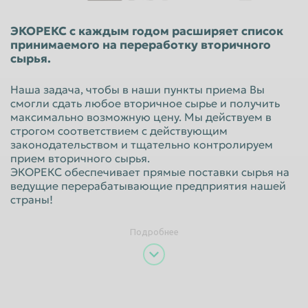
Красноярск
Курган
ЭКОРЕКС с каждым годом расширяет список
Курск
Липецк
принимаемого на переработку вторичного
сырья.
Люберцы
Магнитогорск
Махачкала
Миасс
Наша задача, чтобы в наши пункты приема Вы
смогли сдать любое вторичное сырье и получить
Москва
Мурманск
максимально возможную цену. Мы действуем в
строгом соответствием с действующим
Мытищи
Набережные Челны
законодательством и тщательно контролируем
прием вторичного сырья.
Нальчик
Нижневартовск
ЭКОРЕКС обеспечивает прямые поставки сырья на
Нижнекамск
Нижний Новгород
ведущие перерабатывающие предприятия нашей
страны!
Нижний Тагил
Новокузнецк
Новороссийск
Новосибирск
Подробнее
Новочеркасск
Норильск
Омск
Орёл
Оренбург
Орск