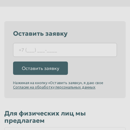
Пенза
Пермь
Петрозаводск
Петропавловск-Камчатский
Подольск
Прокопьевск
Оставить заявку
Псков
Ростов-на-Дону
Рыбинск
Рязань
Салават
Самара
Оставить заявку
Санкт-Петербург
Саранск
Саратов
Севастополь
Нажимая на кнопку «Оставить заявку», я даю свое
Согласие на обработку персональных данных
Северодвинск
Симферополь
Смоленск
Сочи
Ставрополь
Старый Оскол
Для физических лиц мы
предлагаем
Стерлитамак
Сургут
Сызрань
Сыктывкар