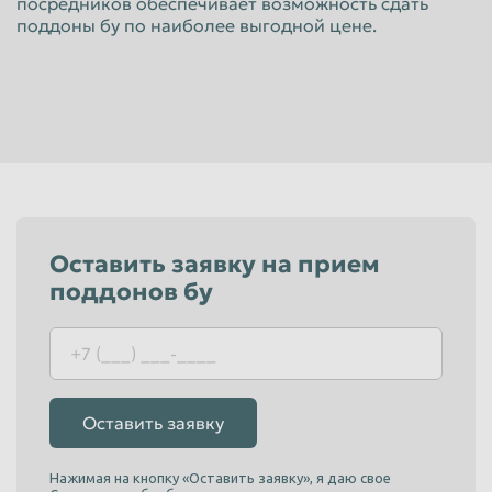
посредников обеспечивает возможность сдать
Красноярск
Курган
поддоны бу по наиболее выгодной цене.
Курск
Липецк
Люберцы
Магнитогорск
Махачкала
Миасс
Москва
Мурманск
Мытищи
Набережные Челны
Нальчик
Нижневартовск
Оставить заявку на прием
поддонов бу
Нижнекамск
Нижний Новгород
Нижний Тагил
Новокузнецк
Новороссийск
Новосибирск
Новочеркасск
Норильск
Оставить заявку
Омск
Орёл
Нажимая на кнопку «Оставить заявку», я даю свое
Оренбург
Орск