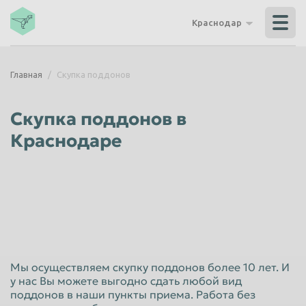
Владикавказ
Владимир
Краснодар
Волгоград
Волгодонск
Волжский
Вологда
Главная
Скупка поддонов
Воронеж
Грозный
Дзержинск
Екатеринбург
Скупка поддонов в
Иваново
Ижевск
Краснодаре
Иркутск
Йошкар-Ола
Казань
Калининград
Калуга
Каменск-Уральский
Кемерово
Керчь
Киров
Комсомольск-на-Амуре
Мы осуществляем скупку поддонов более 10 лет. И
Королёв
Кострома
у нас Вы можете выгодно сдать любой вид
поддонов в наши пункты приема. Работа без
Красногорск
Краснодар