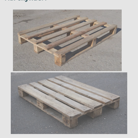
Поддон финский (финн) 1000*1200
200
руб/шт
Юридические лица
Ломаные поддоны до 3-х элементов
(шашка 100)
70
руб/шт
Юридические лица
Ломаные поддоны до 3-х элементов
(шашка 145)
100
руб/шт
Юридические лица
Тонкие ломаные поддоны до 3-х
элементов