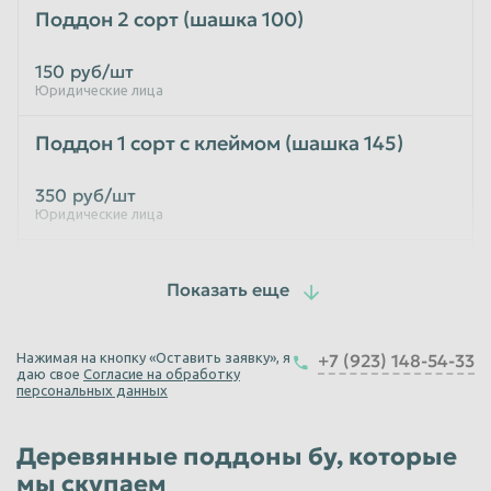
Поддон 2 сорт (шашка 100)
Таганрог
Тамбов
150
руб/шт
Тверь
Тольятти
Юридические лица
Томск
Тула
Поддон 1 сорт с клеймом (шашка 145)
Тюмень
Улан-Удэ
Ульяновск
Уссурийск
350
руб/шт
Юридические лица
Уфа
Хабаровск
Поддон 2 сорт с клеймом (шашка 145)
Химки
Чебоксары
Челябинск
Череповец
170
руб/шт
Юридические лица
Чита
Шахты
Нажимая на кнопку «Оставить заявку», я
+7 (923) 148-54-33
даю свое
Согласие на обработку
Электросталь
Энгельс
Поддоны облегченные
персональных данных
Южно-Сахалинск
Якутск
100
руб/шт
Деревянные поддоны бу, которые
Ярославль
Юридические лица
мы скупаем