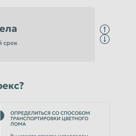
ела
й срок
достоверяющем центре
ре
рекс?
ОПРЕДЕЛИТЬСЯ СО СПОСОБОМ
2
ТРАНСПОРТИРОВКИ ЦВЕТНОГО
ЛОМА
Вы можете отвезти металлолом