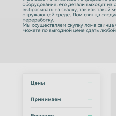
Норильск
Омск
оборудование, его детали выходят из с
выбрасывать на свалку, так как такой 
Оренбург
Орск
окружающей среде. Лом свинца следуе
переработку.
Пермь
Петрозаводс
Мы осуществляем скупку лома свинца б
Подольск
Прокопьевск
можете по выгодной цене сдать любой
Ростов-на-Дону
Рыбинск
Салават
Самара
Саранск
Саратов
Северодвинск
Симферополь
Сочи
Ставрополь
Цены
Стерлитамак
Сургут
Сыктывкар
Таганрог
Принимаем
Тверь
Тольятти
Тула
Тюмень
Решения