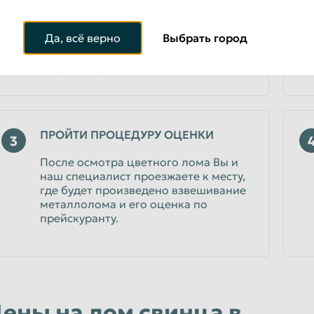
менеджеру, что именно Вы
планируете сдать и в каком
количестве. Консультант уточнит
Да, всё верно
Выбрать город
расценки и подскажет, что можно
сдать в качестве цветного
металлолома.
ПРОЙТИ ПРОЦЕДУРУ ОЦЕНКИ
3
После осмотра цветного лома Вы и
наш специалист проезжаете к месту,
где будет произведено взвешивание
металлолома и его оценка по
прейскуранту.
ены на лом свинца в