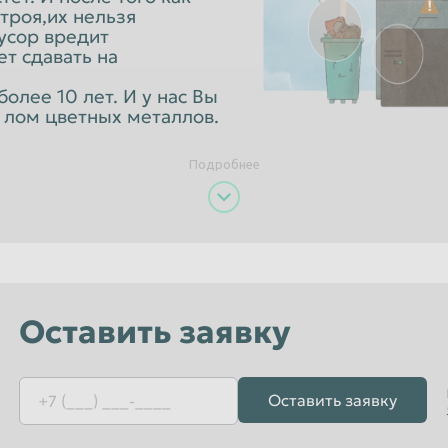
Орёл
троя,их нельзя
мусор вредит
Пенза
т сдавать на
к
Петропавловск-Камчатский
олее 10 лет. И у нас Вы
Псков
 лом цветных металлов.
Рязань
Подробнее
Санкт-Петербург
Севастополь
Смоленск
Старый Оскол
Оставить заявку
Сызрань
Тамбов
Томск
Оставить заявку
Улан-Удэ