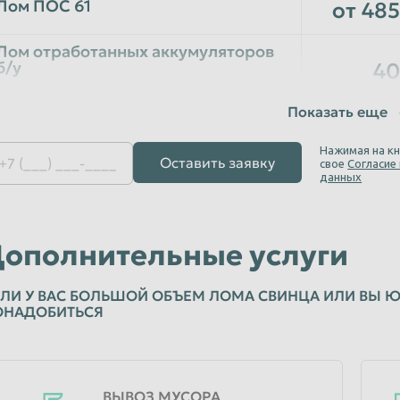
Лом ПОС 61
от 485
Лом отработанных аккумуляторов
б/у
40
Полипропиленовые
Лом аккумуляторы эбонитовых,
гелевых
40
Нажимая на кн
Оставить заявку
свое
Согласие
не слитые
данных
Лом источников бесперебойного
40
питания
ополнительные услуги
Лом АКБ
40
от источников бесперебойного питания, гелиевые
ЛИ У ВАС БОЛЬШОЙ ОБЪЕМ ЛОМА СВИНЦА ИЛИ ВЫ Ю
ОНАДОБИТЬСЯ
Лом аккумуляторов марки (НК, КН
6-ти клемные)
40
НК, КН 6-ти клемные
ВЫВОЗ МУСОРА
Лом щелочных АКБ