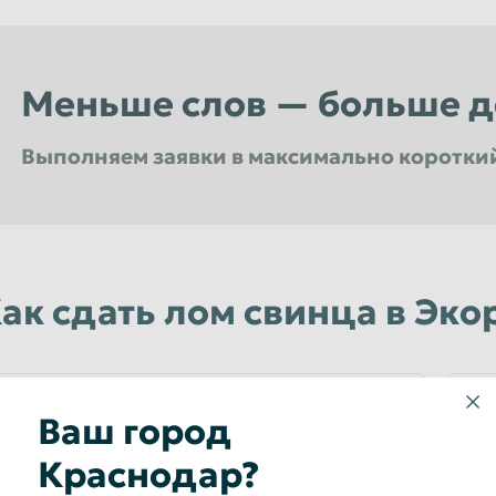
Меньше слов — больше д
Выполняем заявки в максимально коротки
Мы не выставляем никаких скрытых засоров и все наше весовое оборудование проверено в у
Вы всегда сможете получить максимальный уровень сервиса в любом из филиалов расположенных в Краснода
ак сдать лом свинца в Эко
СДЕЛАТЬ ЗВОНОК В КОМПАНИЮ
1
Ваш город
ЭКОРЕКС
Краснодар?
Во время звонка сообщите