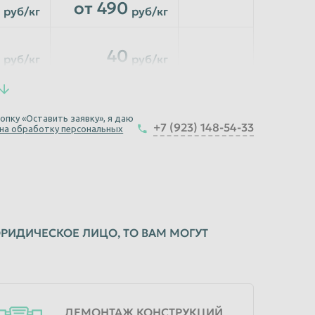
от 490
руб/кг
руб/кг
40
руб/кг
руб/кг
40
руб/кг
руб/кг
опку «Оставить заявку», я даю
+7 (923) 148-54-33
 на обработку персональных
40
руб/кг
руб/кг
40
руб/кг
руб/кг
РИДИЧЕСКОЕ ЛИЦО, ТО ВАМ МОГУТ
40
руб/кг
руб/кг
ДЕМОНТАЖ КОНСТРУКЦИЙ