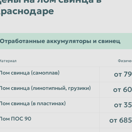
раснодаре
Отработанные аккумуляторы и свинец
Материал
Физиче
Лом свинца (самоплав)
от 79
Лом свинца (линотипный, грузики)
от 60
Лом свинца (в пластинах)
от 35
Лом ПОС 90
от 685