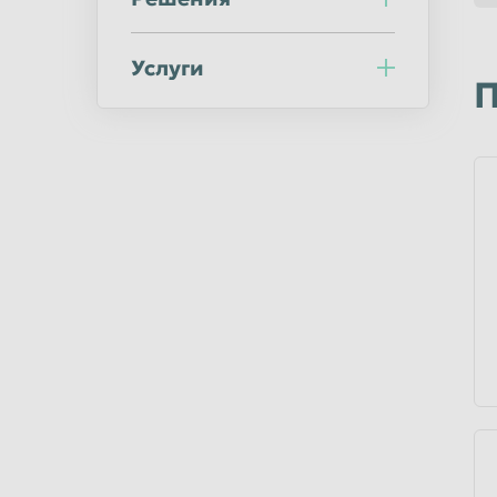
Ульяновск
Уссурийск
Хабаровск
Химки
Услуги
П
Челябинск
Череповец
Шахты
Электросталь
Южно-Сахалинск
Якутск