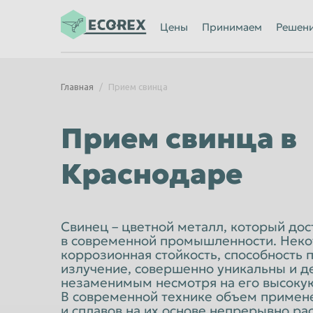
Ижевск
Иркутск
Цены
Принимаем
Решен
Казань
Калининград
Каменск-Уральский
Кемерово
Главная
Прием свинца
Киров
Комсомольск
Кострома
Красногорск
Прием свинца в
Красноярск
Курган
Краснодаре
Липецк
Люберцы
Махачкала
Миасс
Мурманск
Мытищи
Свинец – цветной металл, который до
в современной промышленности. Некот
Нальчик
Нижневартов
коррозионная стойкость, способность 
излучение, совершенно уникальны и д
Нижний Новгород
Нижний Тагил
незаменимым несмотря на его высокую
Новороссийск
Новосибирск
В современной технике объем примен
и сплавов на их основе непрерывно рас