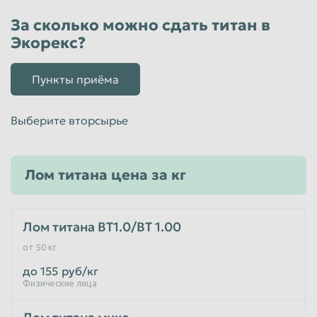
Пенза
Пермь
За сколько можно сдать титан в
Экорекс?
Петрозаводск
Петропавловск-Камчатский
Подольск
Прокопьевск
Пункты приёма
Псков
Ростов-на-Дону
Рыбинск
Рязань
Выберите вторсырье
Салават
Самара
Санкт-Петербург
Саранск
Лом титана цена за кг
Саратов
Севастополь
Северодвинск
Симферополь
Лом титана ВТ1.0/ВТ 1.00
Смоленск
Сочи
от 50 кг
Ставрополь
Старый Оскол
до 155
руб/кг
Физические лица
Стерлитамак
Сургут
Сызрань
Сыктывкар