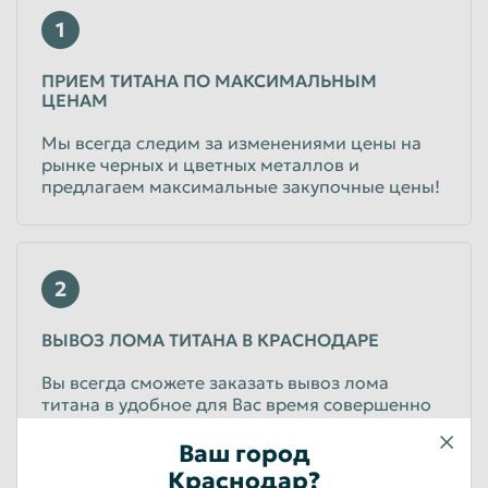
Физические лица
1
Титан стружка
ПРИЕМ ТИТАНА ПО МАКСИМАЛЬНЫМ
ЦЕНАМ
до 155
руб/кг
Физические лица
Мы всегда следим за изменениями цены на
рынке черных и цветных металлов и
Лом титана с клепками, самолетный
предлагаем максимальные закупочные цены!
до 155
руб/кг
Физические лица
2
ВЫВОЗ ЛОМА ТИТАНА В КРАСНОДАРЕ
Вы всегда сможете заказать вывоз лома
титана в удобное для Вас время совершенно
бесплатно! Так же осуществляем демонтаж
оборудования с последующей покупкой
Ваш город
образовавшегося металлолома.
Краснодар?