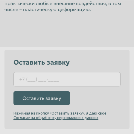
практически любые внешние воздействия, в том
Красноярск
Курган
числе – пластическую деформацию.
Курск
Липецк
Люберцы
Магнитогорск
Махачкала
Миасс
Москва
Мурманск
Мытищи
Набережные Челны
Оставить заявку
Нальчик
Нижневартовск
Нижнекамск
Нижний Новгород
Нижний Тагил
Новокузнецк
Оставить заявку
Новороссийск
Новосибирск
Новочеркасск
Норильск
Нажимая на кнопку «Оставить заявку», я даю свое
Согласие на обработку персональных данных
Омск
Орёл
Оренбург
Орск