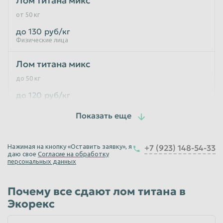
Лом титана микс
от 50 кг
Таганрог
Тамбов
до 130
руб/кг
Тверь
Тольятти
Физические лица
Томск
Тула
Лом титана микс
Тюмень
Улан-Удэ
до 50 кг
Ульяновск
Уссурийск
до 120
руб/кг
Физические лица
Уфа
Хабаровск
Химки
Чебоксары
Лом Титана копаный
Челябинск
Череповец
Нажимая на кнопку «Оставить заявку», я
+7 (923) 148-54-33
до 120
руб/кг
даю свое
Согласие на обработку
Чита
Шахты
Физические лица
персональных данных
Электросталь
Энгельс
Лом титана ВТ1.0/ВТ 1.00
Почему все сдают лом титана в
Южно-Сахалинск
Якутск
до 50 кг
Экорекс
Ярославль
до 120
руб/кг