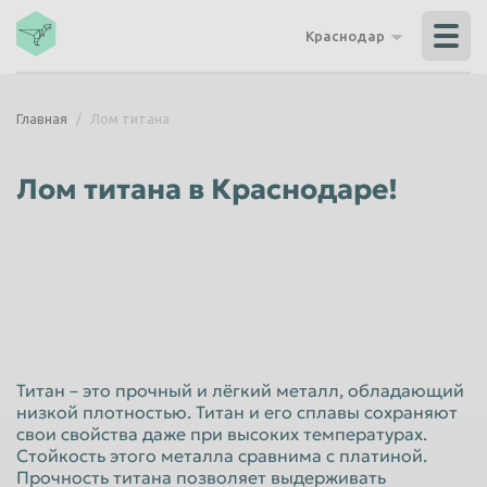
Владикавказ
Владимир
Краснодар
Волгоград
Волгодонск
Волжский
Вологда
Главная
Лом титана
Воронеж
Грозный
Дзержинск
Екатеринбург
Лом титана в Краснодаре!
Иваново
Ижевск
Иркутск
Йошкар-Ола
Казань
Калининград
Калуга
Каменск-Уральский
Кемерово
Керчь
Титан – это прочный и лёгкий металл, обладающий
Киров
Комсомольск-на-Амуре
низкой плотностью. Титан и его сплавы сохраняют
свои свойства даже при высоких температурах.
Королёв
Кострома
Стойкость этого металла сравнима с платиной.
Красногорск
Краснодар
Прочность титана позволяет выдерживать